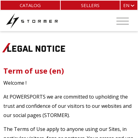
Skip
Cookies management panel
CATALOG
SELLERS
EN
to
main
FR
content
EN
ES
IT
LEGAL NOTICE
Term of use (en)
Welcome !
At POWERSPORTS we are committed to upholding the
trust and confidence of our visitors to our websites and
our social pages (STORMER).
The Terms of Use apply to anyone using our Sites, in