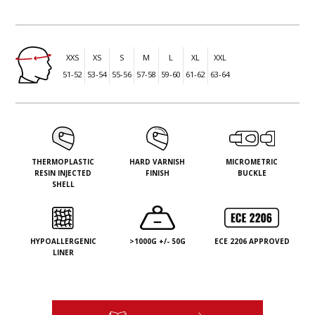
XXS
XS
S
M
L
XL
XXL
51-52
53-54
55-56
57-58
59-60
61-62
63-64
THERMOPLASTIC
HARD VARNISH
MICROMETRIC
RESIN INJECTED
FINISH
BUCKLE
SHELL
HYPOALLERGENIC
>1000G +/- 50G
ECE 2206 APPROVED
LINER