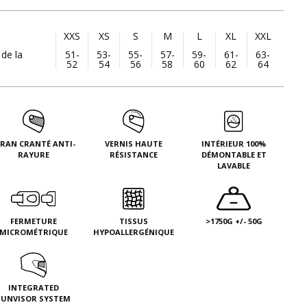
XXS
XS
S
M
L
XL
XXL
 de la
51-
53-
55-
57-
59-
61-
63-
52
54
56
58
60
62
64
CRAN CRANTÉ ANTI-
VERNIS HAUTE
INTÉRIEUR 100%
RAYURE
RÉSISTANCE
DÉMONTABLE ET
LAVABLE
FERMETURE
TISSUS
>1750G +/- 50G
MICROMÉTRIQUE
HYPOALLERGÉNIQUE
INTEGRATED
SUNVISOR SYSTEM