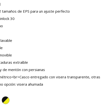
J
2 tamaños de EPS para un ajuste perfecto
inlock 30
no
 lavable
le
movible
caduras extraíble
s y de mentón con persianas
ométrico<br>Casco entregado con visera transparente, otras
mo opción: visera ahumada