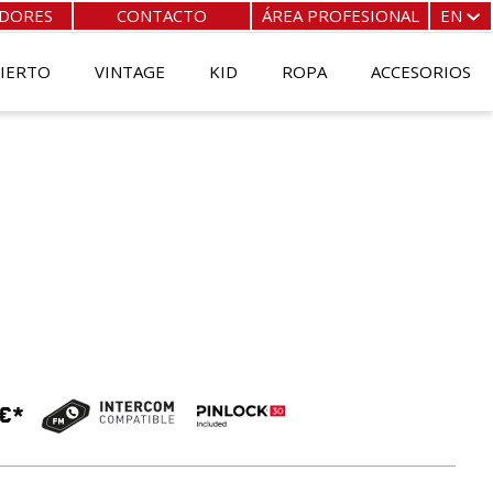
IDORES
CONTACTO
ÁREA PROFESIONAL
EN
FR
EN
BIERTO
VINTAGE
KID
ROPA
ACCESORIOS
ES
IT
€*