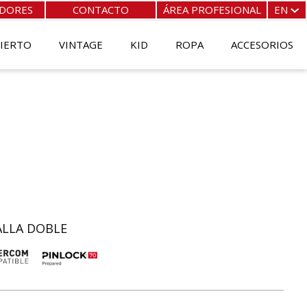
IDORES
CONTACTO
ÁREA PROFESIONAL
EN
FR
EN
BIERTO
VINTAGE
KID
ROPA
ACCESORIOS
ES
IT
LLA DOBLE