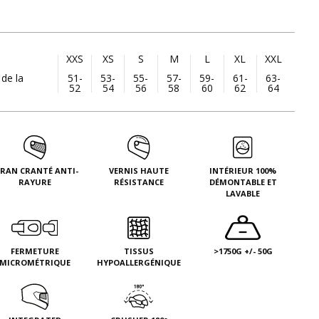
XXS
XS
S
M
L
XL
XXL
 de la
51-
53-
55-
57-
59-
61-
63-
52
54
56
58
60
62
64
CRAN CRANTÉ ANTI-
VERNIS HAUTE
INTÉRIEUR 100%
RAYURE
RÉSISTANCE
DÉMONTABLE ET
LAVABLE
FERMETURE
TISSUS
>1750G +/- 50G
MICROMÉTRIQUE
HYPOALLERGÉNIQUE