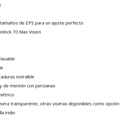
J
 tamaños de EPS para un ajuste perfecto
inlock 70 Max Vision
 lavable
le
caduras extraíble
s y de mentón con persianas
métrico
sera transparente, otras viseras disponibles como opción:
a iridio