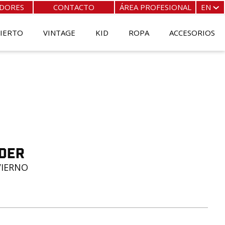
IDORES
CONTACTO
ÁREA PROFESIONAL
EN
FR
EN
BIERTO
VINTAGE
KID
ROPA
ACCESORIOS
ES
IT
der
VIERNO