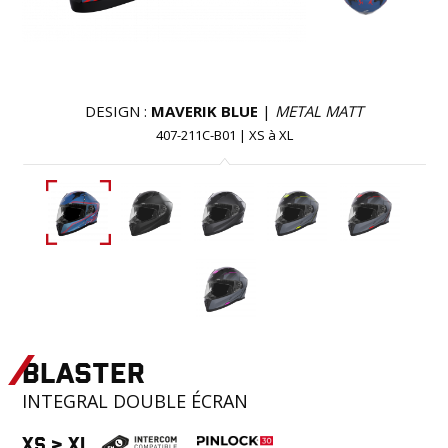
DESIGN :
MAVERIK BLUE
|
METAL MATT
407-211C-B01
|
XS
à
XL
BLASTER
INTEGRAL
DOUBLE ÉCRAN
XS
>
XL