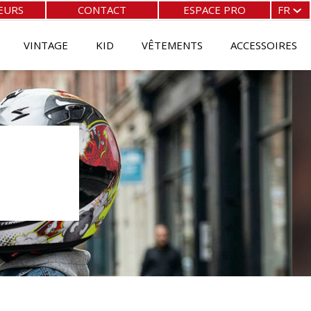
EURS
CONTACT
ESPACE PRO
FR
FR
EN
VINTAGE
KID
VÊTEMENTS
ACCESSOIRES
ES
IT