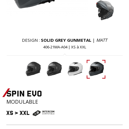
DESIGN :
SOLID GREY GUNMETAL
|
MATT
406-21MA-A04
|
XS
à
XXL
SPIN EVO
MODULABLE
XS
>
XXL