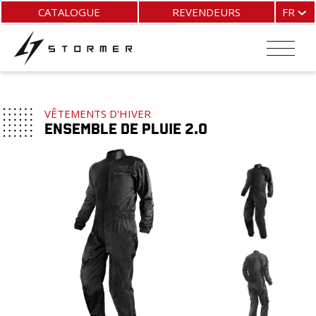
Aller
Panneau de gestion des cookies
CATALOGUE
REVENDEURS
FR
au
contenu
FR
principal
EN
ES
IT
VÊTEMENTS D'HIVER
Ensemble de pluie 2.0