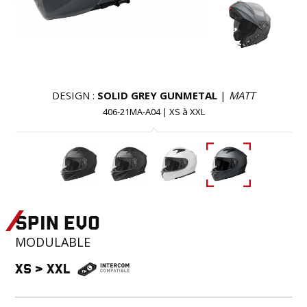
DESIGN :
SOLID GREY GUNMETAL
|
MATT
406-21MA-A04
|
XS
à
XXL
SPIN EVO
MODULABLE
XS
>
XXL