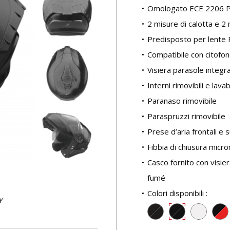
Omologato ECE 2206 P
2 misure di calotta e 2 
Predisposto per lente 
Compatibile con citofo
Visiera parasole integr
Interni rimovibili e lavabi
Paranaso rimovibile
Paraspruzzi rimovibile
Prese d’aria frontali e 
Fibbia di chiusura micr
Casco fornito con visier
fumé
Colori disponibili :
Y