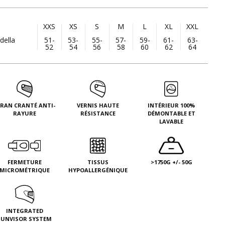
XXS
XS
S
M
L
XL
XXL
della
51-
53-
55-
57-
59-
61-
63-
52
54
56
58
60
62
64
CRAN CRANTÉ ANTI-
VERNIS HAUTE
INTÉRIEUR 100%
RAYURE
RÉSISTANCE
DÉMONTABLE ET
LAVABLE
FERMETURE
TISSUS
>1750G +/- 50G
MICROMÉTRIQUE
HYPOALLERGÉNIQUE
INTEGRATED
SUNVISOR SYSTEM