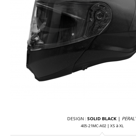
DESIGN :
SOLID BLACK
|
PERAL
405-21MC-A02
|
XS
à
XL