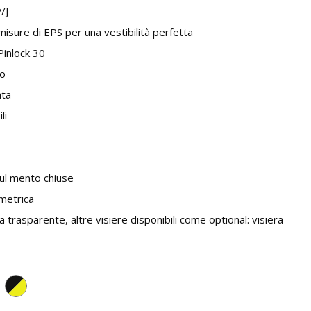
/J
misure di EPS per una vestibilità perfetta
Pinlock 30
no
ata
li
sul mento chiuse
ometrica
a trasparente, altre visiere disponibili come optional: visiera