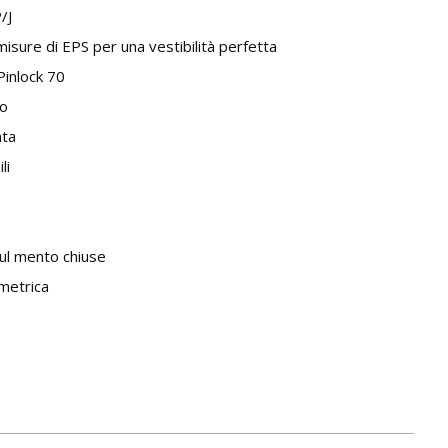
/J
misure di EPS per una vestibilità perfetta
Pinlock 70
no
ata
li
sul mento chiuse
ometrica