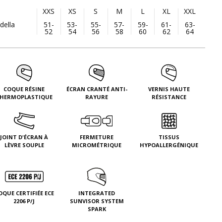
XXS
XS
S
M
L
XL
XXL
della
51-
53-
55-
57-
59-
61-
63-
52
54
56
58
60
62
64
COQUE RÉSINE
ÉCRAN CRANTÉ ANTI-
VERNIS HAUTE
HERMOPLASTIQUE
RAYURE
RÉSISTANCE
JOINT D'ÉCRAN À
FERMETURE
TISSUS
LÈVRE SOUPLE
MICROMÉTRIQUE
HYPOALLERGÉNIQUE
OQUE CERTIFIÉE ECE
INTEGRATED
2206 P/J
SUNVISOR SYSTEM
SPARK