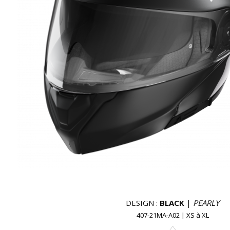
DESIGN :
BLACK
|
PEARLY
407-21MA-A02
|
XS
à
XL