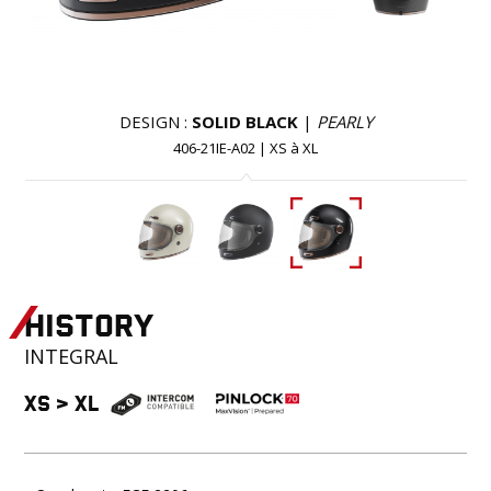
DESIGN :
SOLID BLACK
|
PEARLY
406-21IE-A02
|
XS
à
XL
HISTORY
INTEGRAL
XS
>
XL