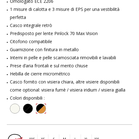
Omologato ECE 2206
1 misure di calotta e 3 misure di EPS per una vestibilità
perfetta
Casco integrale retrò
Predisposto per lente Pinlock 70 Max Vision
Citofono compatibile
Guarnizione con finitura in metallo
Interni in pelle e pelle scamosciata rimovibili e lavabili
Prese d’aria frontali e sul mento chiuse
Hebilla de cierre micrométrico
Casco fornito con visiera chiara, altre visiere disponibili
come optional: visiera fumè / visiera iridium / visiera gialla
Colori disponibili :
XXS
XS
S
M
L
XL
XXL