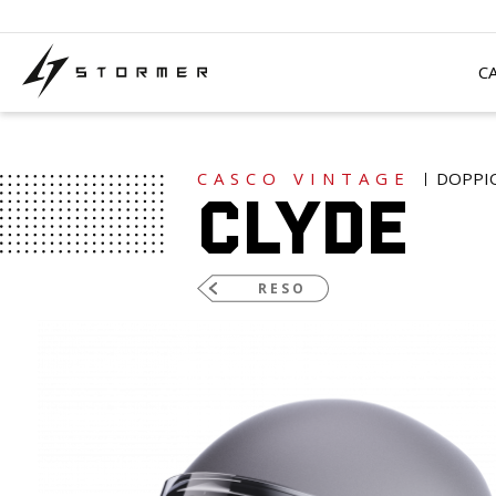
Salta
Pannello di gestione dei cookies
al
contenuto
principale
C
CASCO VINTAGE
DOPPI
Clyde
RESO