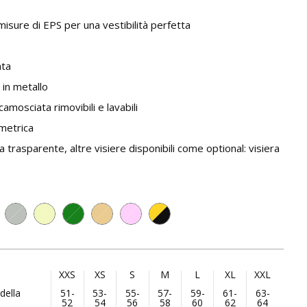
misure di EPS per una vestibilità perfetta
ata
 in metallo
scamosciata rimovibili e lavabili
ometrica
a trasparente, altre visiere disponibili come optional: visiera
XXS
XS
S
M
L
XL
XXL
della
51-
53-
55-
57-
59-
61-
63-
52
54
56
58
60
62
64